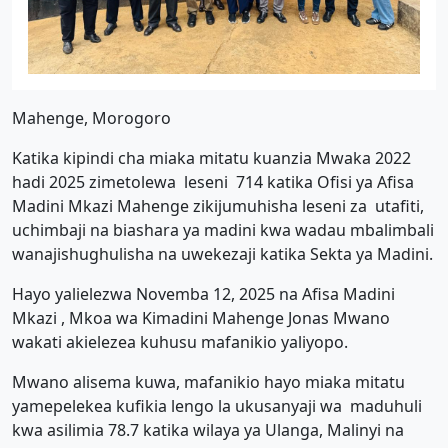
Mahenge, Morogoro
Katika kipindi cha miaka mitatu kuanzia Mwaka 2022
hadi 2025 zimetolewa leseni 714 katika Ofisi ya Afisa
Madini Mkazi Mahenge zikijumuhisha leseni za utafiti,
uchimbaji na biashara ya madini kwa wadau mbalimbali
wanajishughulisha na uwekezaji katika Sekta ya Madini.
Hayo yalielezwa Novemba 12, 2025 na Afisa Madini
Mkazi , Mkoa wa Kimadini Mahenge Jonas Mwano
wakati akielezea kuhusu mafanikio yaliyopo.
Mwano alisema kuwa, mafanikio hayo miaka mitatu
yamepelekea kufikia lengo la ukusanyaji wa maduhuli
kwa asilimia 78.7 katika wilaya ya Ulanga, Malinyi na