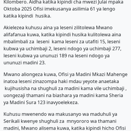
Kilombero. Aidha katika kipindi cha mwezi Julai mpaka
Oktoba 2025 Ofisi imekusanya asilimia 61 ya lengo
katika kipindi husika.
Akielezea kuhusu aina ya leseni zilitolewa Mwano
alifafanua kuwa, katika kipindi husika kulitolewa aina
mbalimbali za leseni kama leseni za utafiti 15, leseni
kubwa ya uchimbaji 2, leseni ndogo ya uchimbaji 277,
leseni kubwa ya ununuzi 189 na leseni ndogo ya
ununuzi madini 23.
Mwano aliongeza kuwa, Ofisi ya Madini Mkazi Mahenge
inatoa leseni zinazompa haki mdau yeyote anaetaka
kujihusisha na shughuli za madini kama vile uchimbaji ,
uongezaji thamani na biashara ya madini kama Sheria
ya Madini Sura 123 inavyoelekeza.
Kuhusu mwenendo wa makusanyo wa maduhuli ya
Serikali kwenye shughuli za mnyororo wa thamani
madini, Mwano alisema kuwa, katika kipindi hicho Ofisi