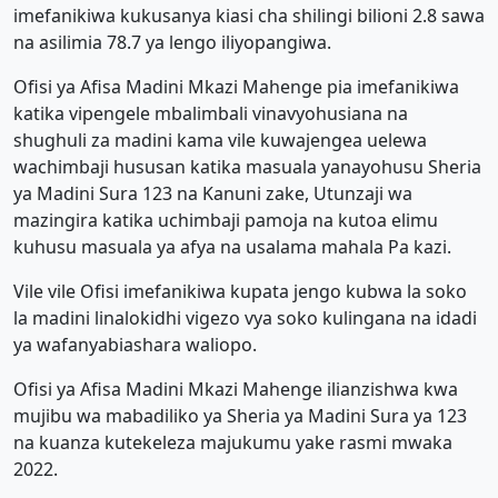
imefanikiwa kukusanya kiasi cha shilingi bilioni 2.8 sawa
na asilimia 78.7 ya lengo iliyopangiwa.
Ofisi ya Afisa Madini Mkazi Mahenge pia imefanikiwa
katika vipengele mbalimbali vinavyohusiana na
shughuli za madini kama vile kuwajengea uelewa
wachimbaji hususan katika masuala yanayohusu Sheria
ya Madini Sura 123 na Kanuni zake, Utunzaji wa
mazingira katika uchimbaji pamoja na kutoa elimu
kuhusu masuala ya afya na usalama mahala Pa kazi.
Vile vile Ofisi imefanikiwa kupata jengo kubwa la soko
la madini linalokidhi vigezo vya soko kulingana na idadi
ya wafanyabiashara waliopo.
Ofisi ya Afisa Madini Mkazi Mahenge ilianzishwa kwa
mujibu wa mabadiliko ya Sheria ya Madini Sura ya 123
na kuanza kutekeleza majukumu yake rasmi mwaka
2022.