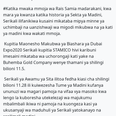
#Katika mwaka mmoja wa Rais Samia madarakani, kwa
mara ya kwanza katika historia ya Sekta ya Madini,
Serikali ilifanikiwa kusaini mikataba mipya minne ya
uchimbaji na uanzishwaji wa migodi mikubwa na ya kati
ya madini kwa wakati mmoja.
Kupitia Maonesho Makubwa ya Biashara ya Dubai
Expo2020 Serikali kupitia STAMICO hivi karibuni
imesaini mkataba wa uchorongaji kati yake na
Buhemba Gold Company wenye thamani ya shilingi
bilioni 11.5.
Serikali ya Awamu ya Sita ilitoa fedha kiasi cha shilingi
bilioni 11.28 ili kuiwezesha Tume ya Madini kufanya
ununuzi wa magari pamoja na vifaa vya masoko kwa
lengo la kuboresha utekelezaji wa majukumu
mbalimbali ikiwa ni pamoja na kuongeza kasi ya
ukusanyaji wa maduhuli ya Serikali yatokanayo na