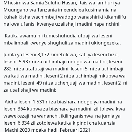
Mhesimiwa Samia Suluhu Hasan, Rais wa Jamhuri ya
Muungano wa Tanzania imeendelea kusimamia na
kuhakikisha wachimbaji wadogo wanashiriki kikamilifu
na kwa ufanisi kwenye uzalishaji madini hapa nchini.
Katika awamu hii tumeshuhudia utoaji wa leseni
mbalimbali kwenye shughuli za madini ukiongezeka.
Jumla ya leseni 8,172 zimetolewa, kati ya leseni hizo,
leseni 5,937 ni za uchimbaji mdogo wa madini, leseni
282 ni za utafutaji wa madini, leseni 5 ni za uchimbaji
wa kati wa madini, leseni 2 ni za uchimbaji mkubwa wa
madini, leseni 49 ni za uchenjuaji wa madini, leseni 2 ni
za usafishaji wa madini;
Aidha leseni 1,531 ni za biashara ndogo ya madini na
leseni 364 kubwa za biashara ya madini zilitolewa kwa
wawekezaji na wananchi, ikilinganishwa na jumla ya
leseni 6,334 zilizotolewa katika kipindi cha kuanzia
Machi 2020 mpaka hadi Februari 2021.