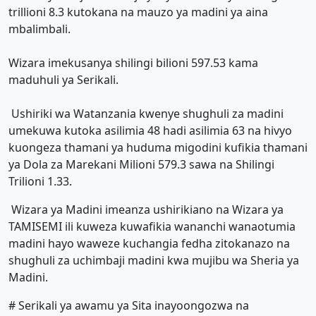
trillioni 8.3 kutokana na mauzo ya madini ya aina
mbalimbali.
Wizara imekusanya shilingi bilioni 597.53 kama
maduhuli ya Serikali.
Ushiriki wa Watanzania kwenye shughuli za madini
umekuwa kutoka asilimia 48 hadi asilimia 63 na hivyo
kuongeza thamani ya huduma migodini kufikia thamani
ya Dola za Marekani Milioni 579.3 sawa na Shilingi
Trilioni 1.33.
Wizara ya Madini imeanza ushirikiano na Wizara ya
TAMISEMI ili kuweza kuwafikia wananchi wanaotumia
madini hayo waweze kuchangia fedha zitokanazo na
shughuli za uchimbaji madini kwa mujibu wa Sheria ya
Madini.
# Serikali ya awamu ya Sita inayoongozwa na