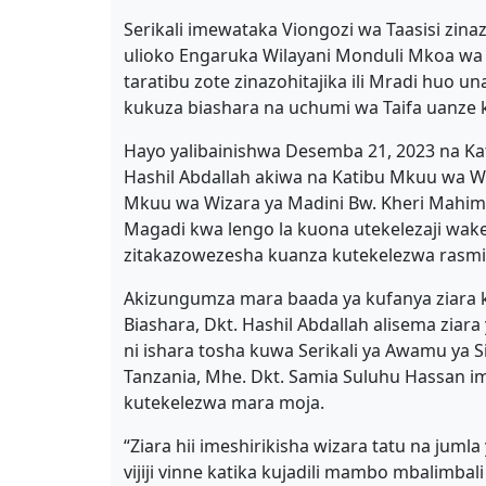
Serikali imewataka Viongozi wa Taasisi zi
ulioko Engaruka Wilayani Monduli Mkoa wa 
taratibu zote zinazohitajika ili Mradi huo u
kukuza biashara na uchumi wa Taifa uanze 
Hayo yalibainishwa Desemba 21, 2023 na Ka
Hashil Abdallah akiwa na Katibu Mkuu wa W
Mkuu wa Wizara ya Madini Bw. Kheri Mahim
Magadi kwa lengo la kuona utekelezaji wa
zitakazowezesha kuanza kutekelezwa rasmi
Akizungumza mara baada ya kufanya ziara 
Biashara, Dkt. Hashil Abdallah alisema zia
ni ishara tosha kuwa Serikali ya Awamu ya 
Tanzania, Mhe. Dkt. Samia Suluhu Hassan 
kutekelezwa mara moja.
“Ziara hii imeshirikisha wizara tatu na jumla
vijiji vinne katika kujadili mambo mbalimb