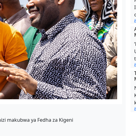
b
b
b
zi makubwa ya Fedha za Kigeni