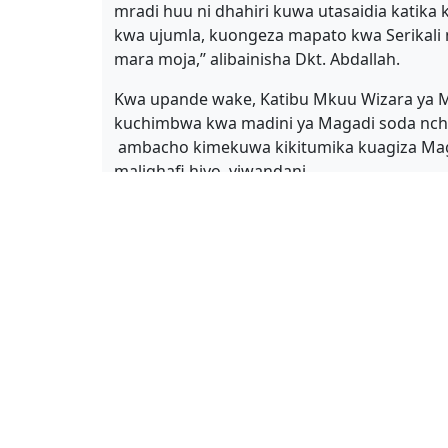
mradi huu ni dhahiri kuwa utasaidia katika
kwa ujumla, kuongeza mapato kwa Serikali n
mara moja,’’ alibainisha Dkt. Abdallah.
Kwa upande wake, Katibu Mkuu Wizara ya Ma
kuchimbwa kwa madini ya Magadi soda nchin
ambacho kimekuwa kikitumika kuagiza Magad
malighafi hiyo viwandani.
“Sisi kama wasimamizi wa Sekta ya Madini h
kwa kuwa Magadi soda ni madini muhimu san
kwa kuwa yanatumika kama malighafi na tu
hii muhimu” alifafanua Mahimbali.
Katika hatua nyingine, Mahimbali aliwatak
Contact Us
Relat
kuhakikisha wanachangamkia fursa mbalimb
Permanent Secretary,
Min
utakapoanza kutekelezwa hapa nchini.
Ministry of Minerals,
Geol
Madini Street,
Tanza
Kwa upande wake, Mkurugenzi Mwendeshaji w
Government City, Mtumba
TEIT
Nicolaus Shombe alibainisha kuwa NDC kama