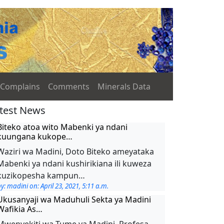
Complains
Comments
Minerals Data
test News
Biteko atoa wito Mabenki ya ndani
kuungana kukope…
Waziri wa Madini, Doto Biteko ameyataka
Mabenki ya ndani kushirikiana ili kuweza
kuzikopesha kampun…
y: madini on: April 23, 2021, 5:11 a.m.
Ukusanyaji wa Maduhuli Sekta ya Madini
Wafikia As…
Mwenyekiti wa Tume ya Madini, Profesa