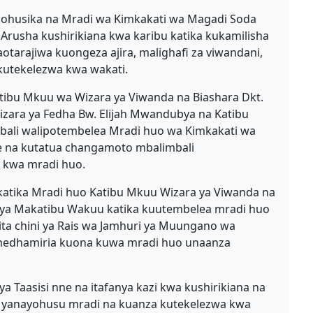
nazohusika na Mradi wa Kimkakati wa Magadi Soda
Arusha kushirikiana kwa karibu katika kukamilisha
naotarajiwa kuongeza ajira, malighafi za viwandani,
kutekelezwa kwa wakati.
tibu Mkuu wa Wizara ya Viwanda na Biashara Dkt.
izara ya Fedha Bw. Elijah Mwandubya na Katibu
bali walipotembelea Mradi huo wa Kimkakati wa
ke na kutatua changamoto mbalimbali
 kwa mradi huo.
katika Mradi huo Katibu Mkuu Wizara ya Viwanda na
ra ya Makatibu Wakuu katika kuutembelea mradi huo
Sita chini ya Rais wa Jamhuri ya Muungano wa
imedhamiria kuona kuwa mradi huo unaanza
 ya Taasisi nne na itafanya kazi kwa kushirikiana na
ali yanayohusu mradi na kuanza kutekelezwa kwa