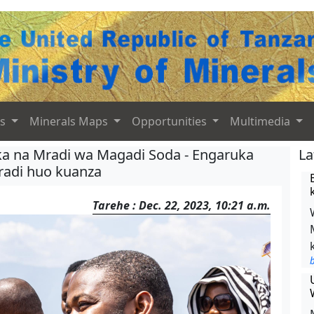
ts
Minerals Maps
Opportunities
Multimedia
ika na Mradi wa Magadi Soda - Engaruka
La
radi huo kuanza
Tarehe : Dec. 22, 2023, 10:21 a.m.
b