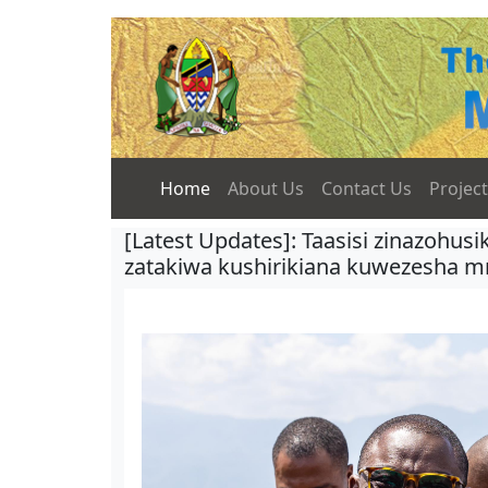
Home
About Us
Contact Us
Projec
[Latest Updates]: Taasisi zinazohus
zatakiwa kushirikiana kuwezesha m