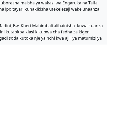
 kuboresha maisha ya wakazi wa Engaruka na Taifa
a ipo tayari kuhakikisha utekelezaji wake unaanza
dini, Bw. Kheri Mahimbali alibainisha kuwa kuanza
i kutaokoa kiasi kikubwa cha fedha za kigeni
i soda kutoka nje ya nchi kwa ajili ya matumizi ya
apa nchini tunahidi kutoa ushirikiano wa kutosha
a kwa ajili ya ustawi wa viwanda vingi hapa nchini
na viwanda ambavyo tayari vinategemea malighafi
a wakazi wa Engaruka na Watanzania kiujumla
ed Links
Useful Links
ali zitakazojitokeza pale ambapo mradi huu
ing Commission
Government Portal
ogical Survey of
Tanzania Investment Centre
nia
Public Service Management
a Shirika la Taifa la Maendeleo, (NDC) Dkt
I
President’s Official Website
 mwekezaji kwa niaba ya Serikali tayari