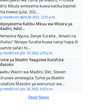
Idris Kikula amesema kuwa katika kipindi
cha mwezi Julai, 202…
y: madini on: April 28, 2021, 12:51 p.m.
Aliyoyasema Katibu Mkuu wa Wizara ya
Madini, Adol…
’Nimeona Nyuso Zenye Furaha , Amani na
Utulivu’’ Ninayo furaha kuwa nanyi hapa ili
tuanze safari hi…
y: madini on: Jan. 10, 2022, 2:55 p.m.
Tume ya Madini Yaagizwa Kutafuta
Masoko
Naibu Waziri wa Madini, Dkt. Steven
Kiruswa ameiagiza Tume ya Madini
kutafuta Masoko ya wanunuzi wa…
y: madini on: Jan. 30, 2022, 9:32 a.m.
Read News