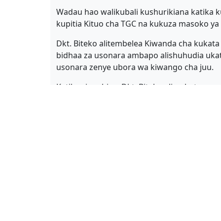
Wadau hao walikubali kushurikiana katika k
kupitia Kituo cha TGC na kukuza masoko ya 
Dkt. Biteko alitembelea Kiwanda cha kukata 
bidhaa za usonara ambapo alishuhudia ukata
usonara zenye ubora wa kiwango cha juu.
Katika ziara hiyo, Dkt. Biteko aliambatan
Mwenyekiti wa Bodi ya TGC Dkt. George Mof
wakufunzi kutoka kituo hicho Jumanne Shim
by: madini
Contact Us
Relat
Permanent Secretary,
Min
Ministry of Minerals,
Geol
Madini Street,
Tanza
Government City, Mtumba
TEIT