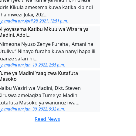
Idris Kikula amesema kuwa katika kipindi
cha mwezi Julai, 202…
y: madini on: April 28, 2021, 12:51 p.m.
Aliyoyasema Katibu Mkuu wa Wizara ya
Madini, Adol…
’Nimeona Nyuso Zenye Furaha , Amani na
Utulivu’’ Ninayo furaha kuwa nanyi hapa ili
tuanze safari hi…
y: madini on: Jan. 10, 2022, 2:55 p.m.
Tume ya Madini Yaagizwa Kutafuta
Masoko
Naibu Waziri wa Madini, Dkt. Steven
Kiruswa ameiagiza Tume ya Madini
kutafuta Masoko ya wanunuzi wa…
y: madini on: Jan. 30, 2022, 9:32 a.m.
Read News