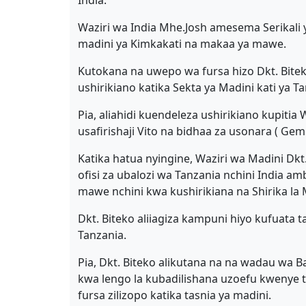
India.
Waziri wa India Mhe.Josh amesema Serikali 
madini ya Kimkakati na makaa ya mawe.
Kutokana na uwepo wa fursa hizo Dkt. Bite
ushirikiano katika Sekta ya Madini kati ya Ta
Pia, aliahidi kuendeleza ushirikiano kupitia
usafirishaji Vito na bidhaa za usonara ( Ge
Katika hatua nyingine, Waziri wa Madini Dk
ofisi za ubalozi wa Tanzania nchini India 
mawe nchini kwa kushirikiana na Shirika la 
Dkt. Biteko aliiagiza kampuni hiyo kufuata t
Tanzania.
Pia, Dkt. Biteko alikutana na na wadau wa B
kwa lengo la kubadilishana uzoefu kwenye 
fursa zilizopo katika tasnia ya madini.