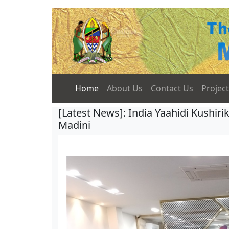
Home
About Us
Contact Us
Projec
[Latest News]: India Yaahidi Kushir
Madini