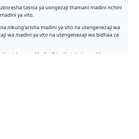
uboresha tasnia ya uongezaji thamani madini nchini
madini ya vito.
na nlkung'arisha madini ya vito na utengenezaji wa
ji wa madini ya vito na utengenezaji wa bidhaa za
a na Kamishna wa Madini Dkt. Abdulrahman Mwanga,
ulu na Mratibu wa TGC Daniel Kidesheni na
ba, Ester Njiwa na Cleophas Siame.
ed Links
Useful Links
ing Commission
Government Portal
ogical Survey of
Tanzania Investment Centre
nia
Public Service Management
I
President’s Official Website