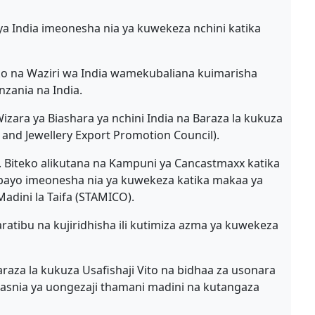
ya India imeonesha nia ya kuwekeza nchini katika
ko na Waziri wa India wamekubaliana kuimarisha
nzania na India.
 Wizara ya Biashara ya nchini India na Baraza la kukuza
m and Jewellery Export Promotion Council).
t. Biteko alikutana na Kampuni ya Cancastmaxx katika
ambayo imeonesha nia ya kuwekeza katika makaa ya
Madini la Taifa (STAMICO).
aratibu na kujiridhisha ili kutimiza azma ya kuwekeza
araza la kukuza Usafishaji Vito na bidhaa za usonara
tasnia ya uongezaji thamani madini na kutangaza