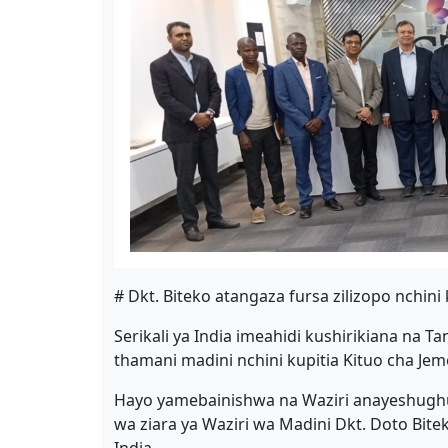
# Dkt. Biteko atangaza fursa zilizopo nchini
Serikali ya India imeahidi kushirikiana na T
thamani madini nchini kupitia Kituo cha Jemo
Hayo yamebainishwa na Waziri anayeshughuli
wa ziara ya Waziri wa Madini Dkt. Doto Bitek