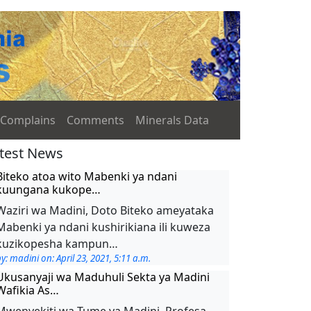
Complains
Comments
Minerals Data
test News
Biteko atoa wito Mabenki ya ndani
kuungana kukope…
Waziri wa Madini, Doto Biteko ameyataka
Mabenki ya ndani kushirikiana ili kuweza
kuzikopesha kampun…
y: madini on: April 23, 2021, 5:11 a.m.
Ukusanyaji wa Maduhuli Sekta ya Madini
Wafikia As…
Mwenyekiti wa Tume ya Madini, Profesa