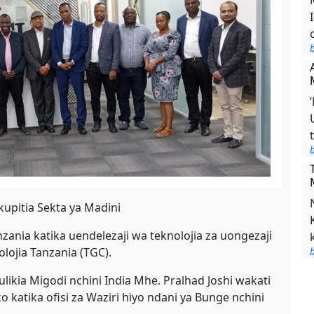
b
b
 kupitia Sekta ya Madini
anzania katika uendelezaji wa teknolojia za uongezaji
lojia Tanzania (TGC).
b
kia Migodi nchini India Mhe. Pralhad Joshi wakati
o katika ofisi za Waziri hiyo ndani ya Bunge nchini