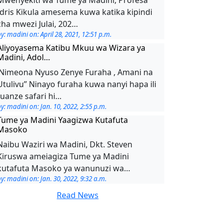
Idris Kikula amesema kuwa katika kipindi
cha mwezi Julai, 202…
y: madini on: April 28, 2021, 12:51 p.m.
Aliyoyasema Katibu Mkuu wa Wizara ya
Madini, Adol…
’Nimeona Nyuso Zenye Furaha , Amani na
Utulivu’’ Ninayo furaha kuwa nanyi hapa ili
tuanze safari hi…
y: madini on: Jan. 10, 2022, 2:55 p.m.
Tume ya Madini Yaagizwa Kutafuta
Masoko
Naibu Waziri wa Madini, Dkt. Steven
Kiruswa ameiagiza Tume ya Madini
kutafuta Masoko ya wanunuzi wa…
y: madini on: Jan. 30, 2022, 9:32 a.m.
Read News