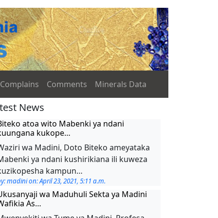
Complains
Comments
Minerals Data
test News
Biteko atoa wito Mabenki ya ndani
kuungana kukope…
Waziri wa Madini, Doto Biteko ameyataka
Mabenki ya ndani kushirikiana ili kuweza
kuzikopesha kampun…
y: madini on: April 23, 2021, 5:11 a.m.
Ukusanyaji wa Maduhuli Sekta ya Madini
Wafikia As…
Mwenyekiti wa Tume ya Madini, Profesa