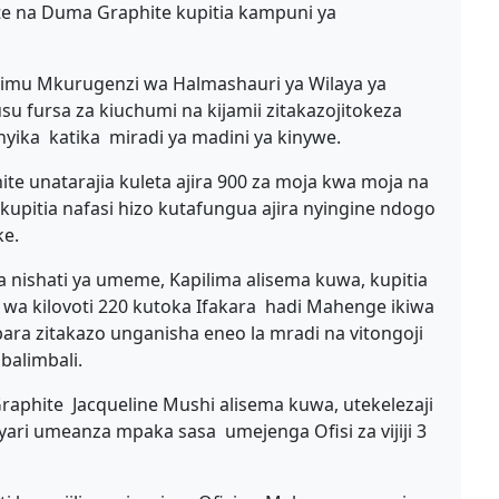
te na Duma Graphite kupitia kampuni ya
aimu Mkurugenzi wa Halmashauri ya Wilaya ya
u fursa za kiuchumi na kijamii zitakazojitokeza
yika katika miradi ya madini ya kinywe.
te unatarajia kuleta ajira 900 za moja kwa moja na
kupitia nafasi hizo kutafungua ajira nyingine ndogo
ke.
 nishati ya umeme, Kapilima alisema kuwa, kupitia
 kilovoti 220 kutoka Ifakara hadi Mahenge ikiwa
ra zitakazo unganisha eneo la mradi na vitongoji
mbalimbali.
aphite Jacqueline Mushi alisema kuwa, utekelezaji
ri umeanza mpaka sasa umejenga Ofisi za vijiji 3