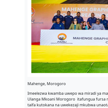
Mahenge, Morogoro
Imeelezwa kwamba uwepo wa miradi ya madi
Ulanga Mkoani Morogoro itafungua fursa mb
taifa kutokana na uwekezaji mkubwa unaot