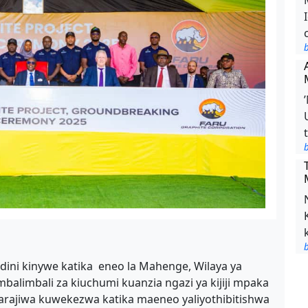
b
b
b
ni kinywe katika eneo la Mahenge, Wilaya ya
alimbali za kiuchumi kuanzia ngazi ya kijiji mpaka
arajiwa kuwekezwa katika maeneo yaliyothibitishwa