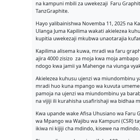
na kampuni mbili za uwekezaji Faru Graphi
TanzGraphite.
Hayo yalibainishwa Novemba 11, 2025 na K
Ulanga Juma Kapilima wakati akielezea kuhus
kupitia uwekezaji mkubwa unaotarajia kufan
Kapilima alisema kuwa, mradi wa faru graphi
ajira 4000 zisizo za moja kwa moja ambapo 
ndogo kwa jamii ya Mahenge na viunga vya
Akielezea kuhusu ujenzi wa miundombinu ya
mradi huo kuna mpango wa kuvuta umeme wa
pamoja na ujenzi wa miundombinu ya baraba
na vijiji ili kurahisha usafirishaji wa bidhaa 
Kwa upande wake Afisa Uhusiano wa Faru Gr
wa Mpango wa Wajibu wa Kampuni (CSR) taya
ikiwa ni kijiji cha mdindo, kisewe na mdindo.