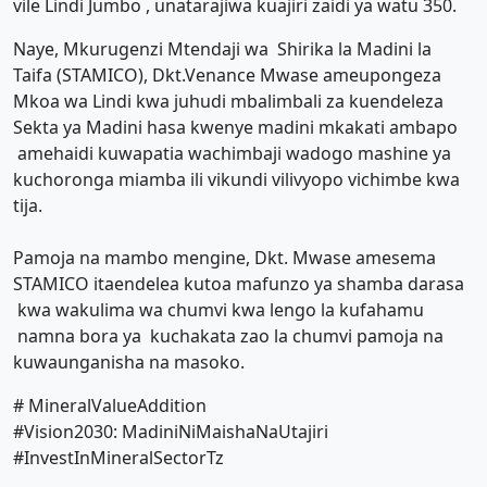
vile Lindi Jumbo , unatarajiwa kuajiri zaidi ya watu 350.
Naye, Mkurugenzi Mtendaji wa Shirika la Madini la
Taifa (STAMICO), Dkt.Venance Mwase ameupongeza
Mkoa wa Lindi kwa juhudi mbalimbali za kuendeleza
Sekta ya Madini hasa kwenye madini mkakati ambapo
amehaidi kuwapatia wachimbaji wadogo mashine ya
kuchoronga miamba ili vikundi vilivyopo vichimbe kwa
tija.
Pamoja na mambo mengine, Dkt. Mwase amesema
STAMICO itaendelea kutoa mafunzo ya shamba darasa
kwa wakulima wa chumvi kwa lengo la kufahamu
namna bora ya kuchakata zao la chumvi pamoja na
kuwaunganisha na masoko.
# MineralValueAddition
#Vision2030: MadiniNiMaishaNaUtajiri
#InvestInMineralSectorTz