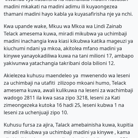
madini mkakati na madini adimu ili kuyaongezea
thamani madini hayo kabla ya kuyasafirisha nje ya nchi.
Kwa upande wake, Mkuu wa Mkoa wa Lindi Zainab
Telack amesema kuwa, miradi mikubwa ya uchimbaji
madini inachangia kwa kiasi kikubwa katika mageuzi ya
kiuchumi ndani ya mkoa, akitolea mfano madini ya
kinywe yanayokadiliwa kuwa na tani milioni 17, ambapo
yakivunwa yatachangia takribani dola bilioni 12.
Akielezea kuhusu maendeleo ya mwenendo wa leseni
za uchimbaji na utafiti zilizopo mkoani humo, Telack
amesema kuwa, awali kulikuwa na leseni za wachimbaji
wadogo 2811 ila kwa sasa zipo 3218, leseni za Kati
zimeongezeka kutoka 16 hadi 25, leseni kubwa 1 na
leseni za uchenjuaji zipo 10.
Kuhusu fursa za ajira, Talack amebainisha kuwa, kupitia
miradi mikubwa ya uchimbaji madini ya kinywe , kama