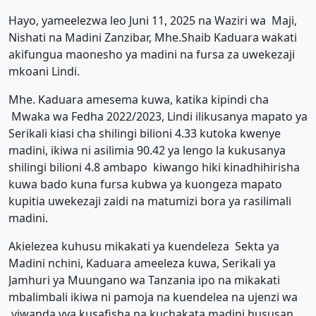
Hayo, yameelezwa leo Juni 11, 2025 na Waziri wa Maji,
Nishati na Madini Zanzibar, Mhe.Shaib Kaduara wakati
akifungua maonesho ya madini na fursa za uwekezaji
mkoani Lindi.
Mhe. Kaduara amesema kuwa, katika kipindi cha
Mwaka wa Fedha 2022/2023, Lindi ilikusanya mapato ya
Serikali kiasi cha shilingi bilioni 4.33 kutoka kwenye
madini, ikiwa ni asilimia 90.42 ya lengo la kukusanya
shilingi bilioni 4.8 ambapo kiwango hiki kinadhihirisha
kuwa bado kuna fursa kubwa ya kuongeza mapato
kupitia uwekezaji zaidi na matumizi bora ya rasilimali
madini.
Akielezea kuhusu mikakati ya kuendeleza Sekta ya
Madini nchini, Kaduara ameeleza kuwa, Serikali ya
Jamhuri ya Muungano wa Tanzania ipo na mikakati
mbalimbali ikiwa ni pamoja na kuendelea na ujenzi wa
viwanda vya kusafisha na kuchakata madini hususan